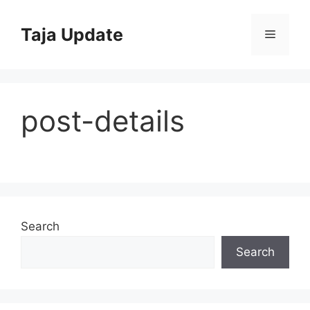
Skip
to
Taja Update
Menu
content
post-details
Search
Search