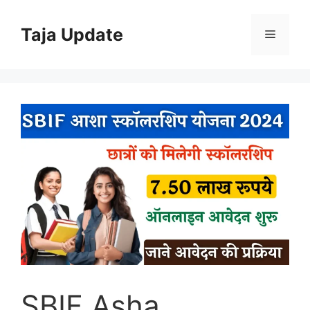
Skip
to
Taja Update
Menu
content
SBIF Asha